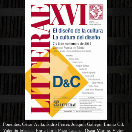
Ponentes: César Ávila, Isidro Ferrer, Joaquín Gallego, Emilio Gil,
Valentín Iglesias, Enric Jardí, Paco Lacasta, Óscar Mariné, Víctor